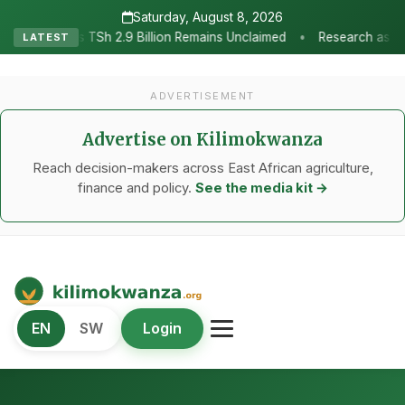
Saturday, August 8, 2026
•
Billion Remains Unclaimed
Research as the Heartbeat of Agricult
LATEST
ADVERTISEMENT
Advertise on Kilimokwanza
Reach decision-makers across East African agriculture,
finance and policy.
See the media kit →
Kilimo Kwanza
EN
SW
Login
African Agriculture and Food Systems