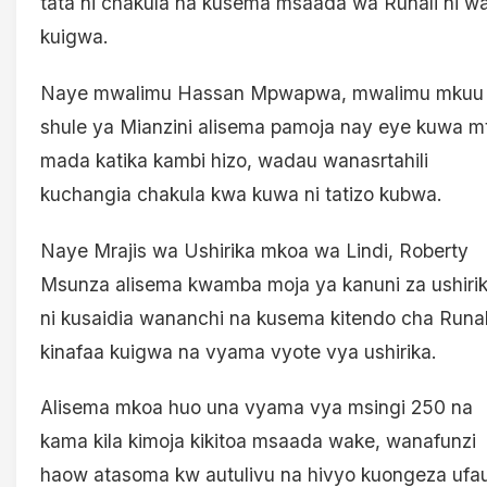
tata ni chakula na kusema msaada wa Runali ni w
kuigwa.
Naye mwalimu Hassan Mpwapwa, mwalimu mkuu
shule ya Mianzini alisema pamoja nay eye kuwa m
mada katika kambi hizo, wadau wanasrtahili
kuchangia chakula kwa kuwa ni tatizo kubwa.
Naye Mrajis wa Ushirika mkoa wa Lindi, Roberty
Msunza alisema kwamba moja ya kanuni za ushiri
ni kusaidia wananchi na kusema kitendo cha Runal
kinafaa kuigwa na vyama vyote vya ushirika.
Alisema mkoa huo una vyama vya msingi 250 na
kama kila kimoja kikitoa msaada wake, wanafunzi
haow atasoma kw autulivu na hivyo kuongeza ufau