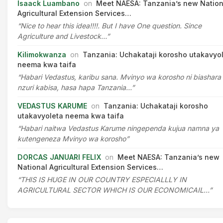
Isaack Luambano
on
Meet NAESA: Tanzania’s new Nation
Agricultural Extension Services…
“Nice to hear this idea!!!!. But I have One question. Since
Agriculture and Livestock…”
Kilimokwanza
on
Tanzania: Uchakataji korosho utakavyo
neema kwa taifa
“Habari Vedastus, karibu sana. Mvinyo wa korosho ni biashara
nzuri kabisa, hasa hapa Tanzania…”
VEDASTUS KARUME
on
Tanzania: Uchakataji korosho
utakavyoleta neema kwa taifa
“Habari naitwa Vedastus Karume ningependa kujua namna ya
kutengeneza Mvinyo wa korosho”
DORCAS JANUARI FELIX
on
Meet NAESA: Tanzania’s new
National Agricultural Extension Services…
“THIS IS HUGE IN OUR COUNTRY ESPECIALLLY IN
AGRICULTURAL SECTOR WHICH IS OUR ECONOMICAIL…”