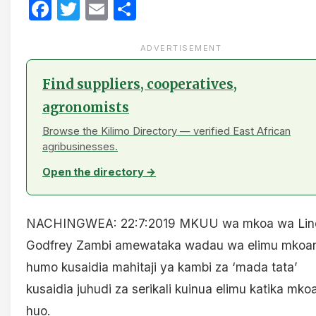
Facebook
Twitter
Email
Share
ADVERTISEMENT
Find suppliers, cooperatives,
agronomists
Browse the Kilimo Directory — verified East African
agribusinesses.
Open the directory →
NACHINGWEA: 22:7:2019 MKUU wa mkoa wa Lind
Godfrey Zambi amewataka wadau wa elimu mkoan
humo kusaidia mahitaji ya kambi za ‘mada tata’
kusaidia juhudi za serikali kuinua elimu katika mko
huo.