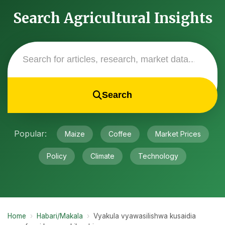
Search Agricultural Insights
Search
Popular:
Maize
Coffee
Market Prices
Policy
Climate
Technology
Home
›
Habari/Makala
›
Vyakula vyawasilishwa kusaidia