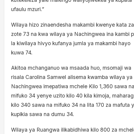
ufaulu mzuri.”
Wilaya hizo zinaendesha makambi kwenye kata z
zote 73 na kwa wilaya ya Nachingwea ina kambi p
la kiwilaya hivyo kufanya jumla ya makambi hayo
kuwa 74.
Akitoa mchanganuo wa msaada huo, msomaji wa
risala Carolina Samwel alisema kwamba wilaya ya
Nachingwea imepatiwa mchele Kilo 1,360 sawa n
mifuko 34 yenye uzito kilo 40 kila kimoja, mahara
kilo 340 sawa na mifuko 34 na lita 170 za mafuta 
kupikia sawa na dumu 34.
Wilaya ya Ruangwa ilikabidhiwa kilo 800 za mchel