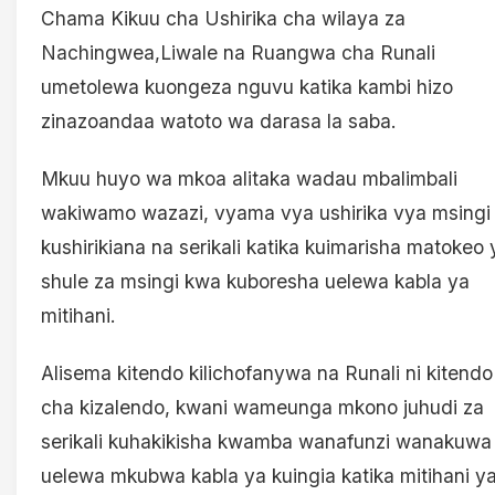
Chama Kikuu cha Ushirika cha wilaya za
Nachingwea,Liwale na Ruangwa cha Runali
umetolewa kuongeza nguvu katika kambi hizo
zinazoandaa watoto wa darasa la saba.
Mkuu huyo wa mkoa alitaka wadau mbalimbali
wakiwamo wazazi, vyama vya ushirika vya msingi
kushirikiana na serikali katika kuimarisha matokeo 
shule za msingi kwa kuboresha uelewa kabla ya
mitihani.
Alisema kitendo kilichofanywa na Runali ni kitendo
cha kizalendo, kwani wameunga mkono juhudi za
serikali kuhakikisha kwamba wanafunzi wanakuwa
uelewa mkubwa kabla ya kuingia katika mitihani y