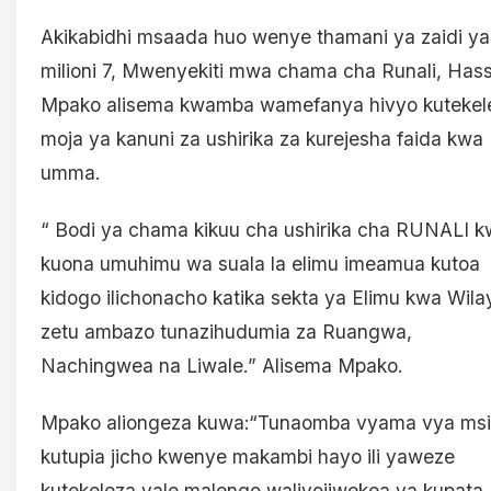
Akikabidhi msaada huo wenye thamani ya zaidi ya
milioni 7, Mwenyekiti mwa chama cha Runali, Has
Mpako alisema kwamba wamefanya hivyo kutekel
moja ya kanuni za ushirika za kurejesha faida kwa
umma.
“ Bodi ya chama kikuu cha ushirika cha RUNALI 
kuona umuhimu wa suala la elimu imeamua kutoa
kidogo ilichonacho katika sekta ya Elimu kwa Wila
zetu ambazo tunazihudumia za Ruangwa,
Nachingwea na Liwale.” Alisema Mpako.
Mpako aliongeza kuwa:“Tunaomba vyama vya msi
kutupia jicho kwenye makambi hayo ili yaweze
kutekeleza yale malengo waliyojiwekea ya kupata