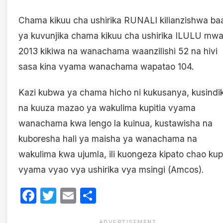
Chama kikuu cha ushirika RUNALI kilianzishwa ba
ya kuvunjika chama kikuu cha ushirika ILULU mw
2013 kikiwa na wanachama waanzilishi 52 na hivi
sasa kina vyama wanachama wapatao 104.
Kazi kubwa ya chama hicho ni kukusanya, kusindi
na kuuza mazao ya wakulima kupitia vyama
wanachama kwa lengo la kuinua, kustawisha na
kuboresha hali ya maisha ya wanachama na
wakulima kwa ujumla, ili kuongeza kipato chao kupi
vyama vyao vya ushirika vya msingi (Amcos).
Facebook
Twitter
Email
Share
ADVERTISEMENT