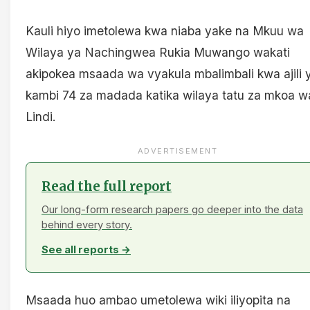
Kauli hiyo imetolewa kwa niaba yake na Mkuu wa
Wilaya ya Nachingwea Rukia Muwango wakati
akipokea msaada wa vyakula mbalimbali kwa ajili 
kambi 74 za madada katika wilaya tatu za mkoa w
Lindi.
ADVERTISEMENT
Read the full report
Our long-form research papers go deeper into the data
behind every story.
See all reports →
Msaada huo ambao umetolewa wiki iliyopita na