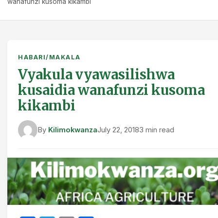
wanafunzi kusoma kikambi
HABARI/MAKALA
Vyakula vyawasilishwa
kusaidia wanafunzi kusoma
kikambi
By
Kilimokwanza
July 22, 2018
3 min read